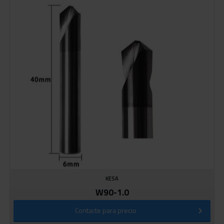
KESA
W90-1.0
Contacte para precio