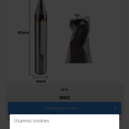
KESA
W60
Contacte para precio
Usamos cookies