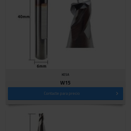
KESA
W15
Contacte para precio