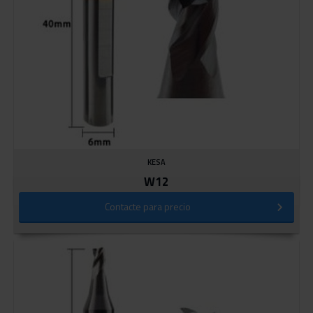
KESA
W12
Contacte para precio