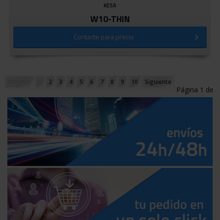
KESA
W10-THIN
Contacte para precio
Anterior
1
2
3
4
5
6
7
8
9
10
Siguiente
Página 1 de
17