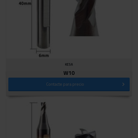
KESA
W10
Contacte para precio