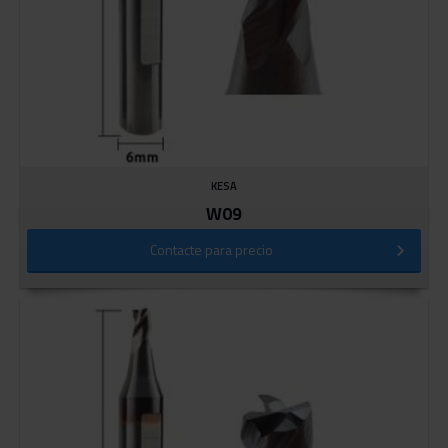
KESA
W09
Contacte para precio