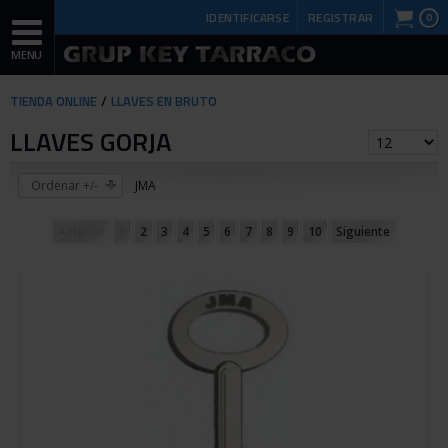
IDENTIFICARSE
REGISTRAR
0
TIENDA ONLINE
LLAVES EN BRUTO
LLAVES GORJA
Ordenar +/-
JMA
Anterior
1
2
3
4
5
6
7
8
9
10
Siguiente