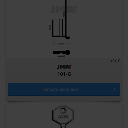
101-G
101-G
⠀⠀⠀⠀⠀⠀⠀⠀⠀⠀⠀⠀⠀⠀⠀⠀⠀⠀⠀⠀⠀⠀⠀⠀⠀⠀⠀⠀⠀⠀⠀
Contacte para precio