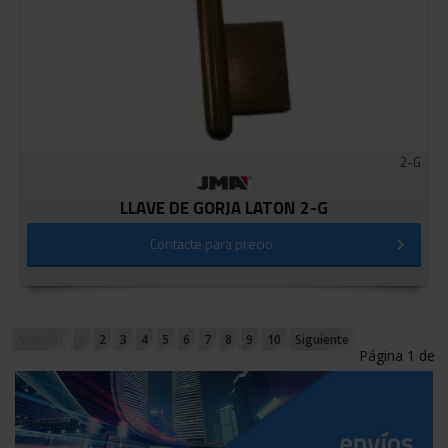
2-G
LLAVE DE GORJA LATON 2-G
Contacte para precio
Anterior
1
2
3
4
5
6
7
8
9
10
Siguiente
Página 1 de
19