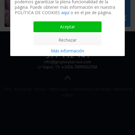
podemos garantizar la plena funcionalidad de la
página. Puede obtener más información en nuestra
POLÍTICA DE COOKIES
aquí
o en el pie de página.
Aceptar
Rechazar
Más información
977 112 141
info@grupkeytarraco.com
c/ Vapor, 19 43004 TARRAGONA
2026 - Key Grup Tarraco -
Nota legal
-
Condiciones de venta
-
Marketing
online