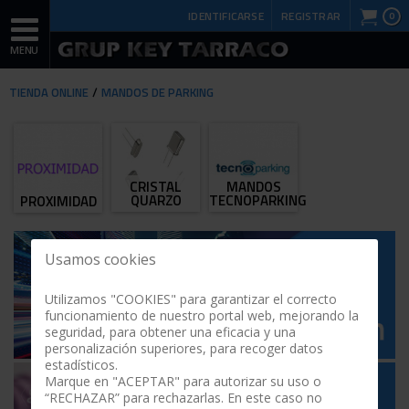
IDENTIFICARSE
REGISTRAR
0
TIENDA ONLINE
MANDOS DE PARKING
CRISTAL
MANDOS
QUARZO
TECNOPARKING
PROXIMIDAD
Usamos cookies
Utilizamos "COOKIES" para garantizar el correcto
funcionamiento de nuestro portal web, mejorando la
seguridad, para obtener una eficacia y una
personalización superiores, para recoger datos
estadísticos.
Marque en "ACEPTAR" para autorizar su uso o
“RECHAZAR” para rechazarlas. En este caso no