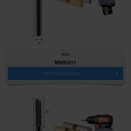
KESA
M905017
Contacte para precio