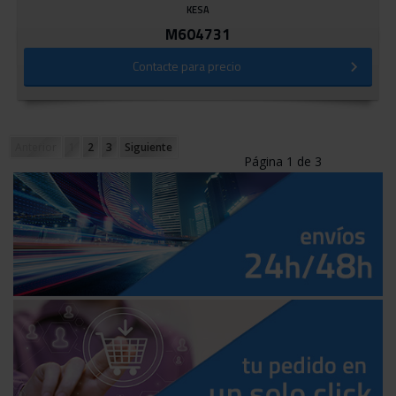
KESA
M604731
Contacte para precio
Anterior
1
2
3
Siguiente
Página 1 de 3