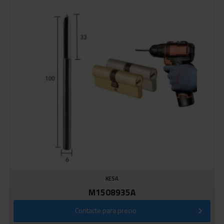
KESA
M1508935A
Contacte para precio