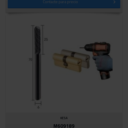
Contacte para precio
KESA
M609189