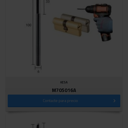
KESA
M705016A
Contacte para precio