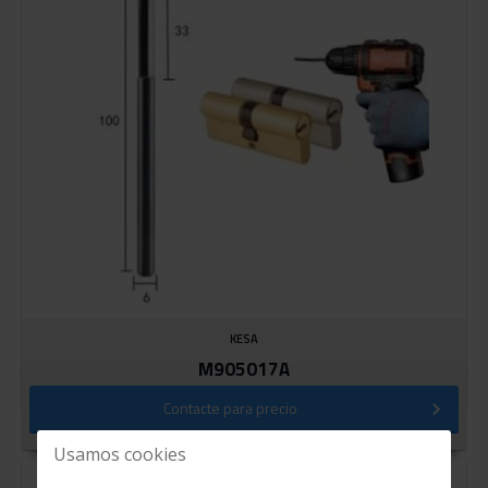
KESA
M905017A
Contacte para precio
Usamos cookies