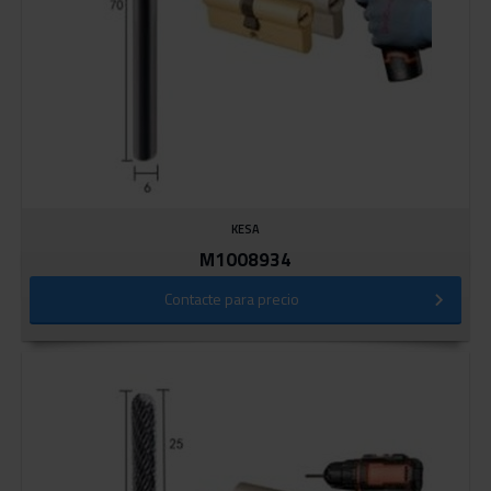
KESA
M1008934
Contacte para precio