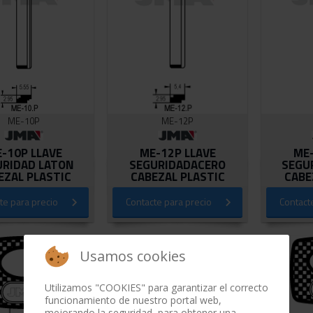
ME-10P
ME-12P
-10P LLAVE
ME-12P LLAVE
ME-
URIDAD LATON
SEGURIDADACERO
SEGU
EZAL PLASTIC
CABEZAL PLASTIC
CABE
te para precio
Contacte para precio
Contact
Usamos cookies
Utilizamos "COOKIES" para garantizar el correcto
funcionamiento de nuestro portal web,
mejorando la seguridad, para obtener una