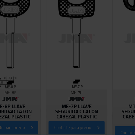
ME-8P
ME-7P
E-8P LLAVE
ME-7P LLAVE
MT
URIDAD LATON
SEGURIDAD LATON
SEGU
EZAL PLASTIC
CABEZAL PLASTIC
CABE
⠀⠀⠀⠀⠀
te para precio
Contacte para precio
Contact