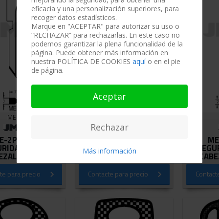
eficacia y una personalización superiores, para
recoger datos estadísticos.
Marque en "ACEPTAR" para autorizar su uso o
“RECHAZAR” para rechazarlas. En este caso no
podemos garantizar la plena funcionalidad de la
página. Puede obtener más información en
nuestra POLÍTICA DE COOKIES
aquí
o en el pie
de página.
Aceptar
ME-2P
ME-3P
Rechazar
E-2P LLAVE
ME-3P LLAVE
ME
URIDAD LATON
SEGURIDAD LATON
SEGU
Más información
EZAL PLASTIC
CABEZAL PLASTIC
CABE
te para precio
Contacte para precio
Contact