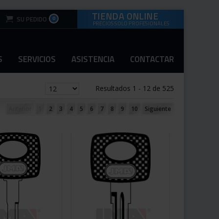
TIENDA ONLINE
0
PRECIOS SOLO PROFESIONALES
S
SERVICIOS
ASISTENCIA
CONTACTAR
Resultados 1 - 12 de 525
Anterior
1
2
3
4
5
6
7
8
9
10
Siguiente